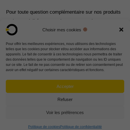
Pour toute question complémentaire sur nos produits
ou les modalités www.ortho-cape.com de
Choisir mes cookies
commandes, n’hésitez pas à nous contacter sur
info@ortho-cape.com
Pour offrir les meilleures expériences, nous utilisons des technologies
telles que les cookies pour stocker et/ou accéder aux informations des
appareils. Le fait de consentir à ces technologies nous permettra de traiter
Contactez-nous
des données telles que le comportement de navigation ou les ID uniques
sur ce site. Le fait de ne pas consentir ou de retirer son consentement peut
avoir un effet négatif sur certaines caractéristiques et fonctions.
CERTIFICAT CE
Accepter
Refuser
Ortho Cape 172 impasse Louis Lépine 82000 MONTAUBAN– France
SIRET : 890 810 542 000 21 | TVA INTRACOM : FR61890810542 | APE : 3250A
Voir les préférences
info@ortho-cape.com
- +33 5 63 27 02 25
© 2026
Ortho cape
Politique de
| Mentions
| Conditions générales
Politique de cookies
Politique de confidentialité
confidentialité
légales
de ventes