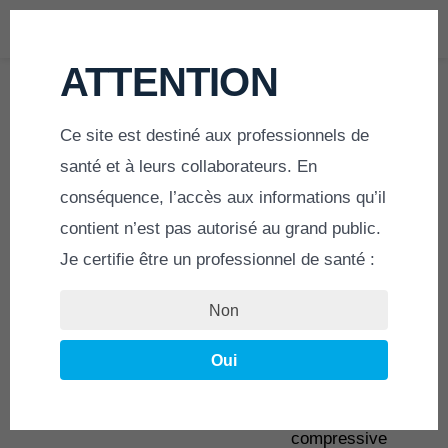
MENU
ATTENTION
Ce site est destiné aux professionnels de
ACCUEIL
»
MY SCREW 2.5 NON CANULÉE
santé et à leurs collaborateurs. En
conséquence, l’accès aux informations qu’il
MY SCREW US
contient n’est pas autorisé au grand public.
Je certifie être un professionnel de santé :
vis Ø 2.5 mm non perforée
Non
Oui
Vis titane ISO 5832-3
Auto taraudeuse, auto foreuse et auto
compressive