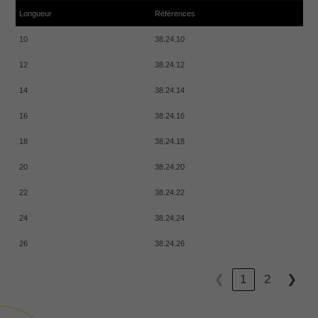
Longueur
Références
10
38.24.10
12
38.24.12
14
38.24.14
16
38.24.16
18
38.24.18
20
38.24.20
22
38.24.22
24
38.24.24
26
38.24.26
❮
1
2
❯