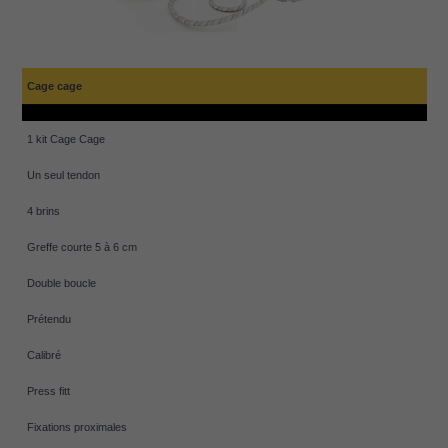
Cage cage
1 kit Cage Cage
Un seul tendon
4 brins
Greffe courte 5 à 6 cm
Double boucle
Prétendu
Calibré
Press fitt
Fixations proximales