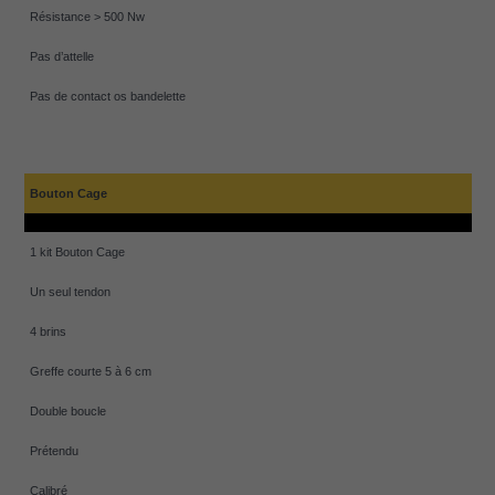
Résistance > 500 Nw
Pas d’attelle
Pas de contact os bandelette
Bouton Cage
1 kit Bouton Cage
Un seul tendon
4 brins
Greffe courte 5 à 6 cm
Double boucle
Prétendu
Calibré