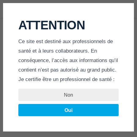
MENU
ATTENTION
Ce site est destiné aux professionnels de
ACCUEIL
»
MINI ARTHROSTAB 2.5 / 3.0
santé et à leurs collaborateurs. En
conséquence, l’accès aux informations qu’il
MINI ARTHROSTAB
contient n’est pas autorisé au grand public.
Je certifie être un professionnel de santé :
Ø 2.5 mm Ø 3.0 mm
Non
Oui