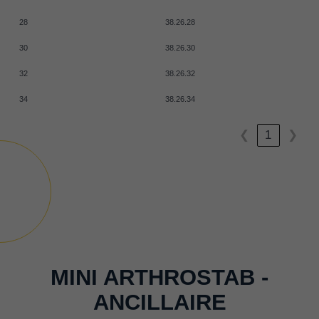
28
38.26.28
30
38.26.30
32
38.26.32
34
38.26.34
❮
1
❯
MINI ARTHROSTAB -
ANCILLAIRE