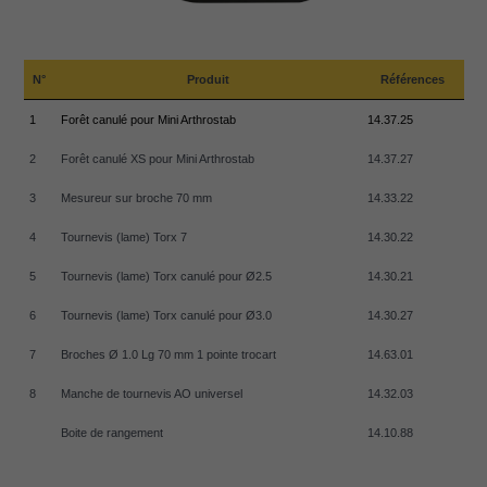
N°
Produit
Références
1
Forêt canulé pour Mini Arthrostab
14.37.25
2
Forêt canulé XS pour Mini Arthrostab
14.37.27
3
Mesureur sur broche 70 mm
14.33.22
4
Tournevis (lame) Torx 7
14.30.22
5
Tournevis (lame) Torx canulé pour Ø2.5
14.30.21
6
Tournevis (lame) Torx canulé pour Ø3.0
14.30.27
7
Broches Ø 1.0 Lg 70 mm 1 pointe trocart
14.63.01
8
Manche de tournevis AO universel
14.32.03
Boite de rangement
14.10.88