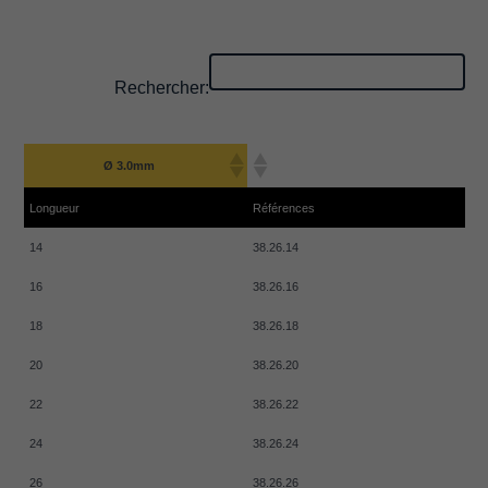
Rechercher:
Ø 3.0mm
Longueur
Références
14
38.26.14
16
38.26.16
18
38.26.18
20
38.26.20
22
38.26.22
24
38.26.24
26
38.26.26