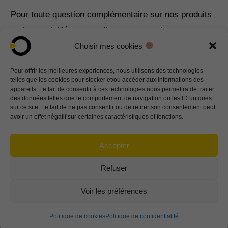
Pour toute question complémentaire sur nos produits
ou les modalités www.ortho-cape.com de
commandes, n’hésitez pas à nous contacter sur
Choisir mes cookies
info@ortho-cape.com
Pour offrir les meilleures expériences, nous utilisons des technologies
telles que les cookies pour stocker et/ou accéder aux informations des
appareils. Le fait de consentir à ces technologies nous permettra de traiter
Contactez-nous
des données telles que le comportement de navigation ou les ID uniques
sur ce site. Le fait de ne pas consentir ou de retirer son consentement peut
avoir un effet négatif sur certaines caractéristiques et fonctions.
CERTIFICAT CE
Accepter
Refuser
Ortho Cape 172 impasse Louis Lépine 82000 MONTAUBAN– France
SIRET : 890 810 542 000 21 | TVA INTRACOM : FR61890810542 | APE : 3250A
Voir les préférences
info@ortho-cape.com
- +33 5 63 27 02 25
© 2026
Ortho cape
Politique de
| Mentions
| Conditions générales
Politique de cookies
Politique de confidentialité
confidentialité
légales
de ventes