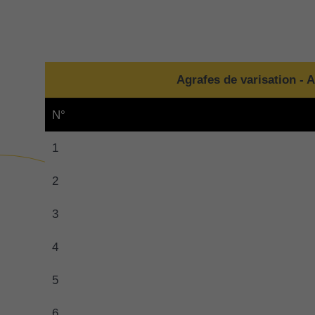
Agrafes de varisation - A
N°
1
2
3
4
5
6