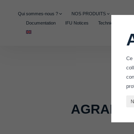
Qui sommes-nous ?
NOS PRODUITS
Documentation
IFU Notices
Techniques Opérat
Ce 
col
con
pro
N
AGRAFES 