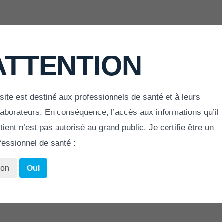
oires
ATTENTION
site est destiné aux professionnels de santé et à leurs
laborateurs. En conséquence, l’accès aux informations qu’il
ACCUEIL
»
ANCILLAIRE AGRAFES DE VARISATION
tient n’est pas autorisé au grand public. Je certifie être un
fessionnel de santé :
on
Oui
DE VARISATION - A