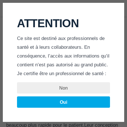
MENU
ATTENTION
Aller
au
contenu
Ce site est destiné aux professionnels de
ACCUEIL
»
PRODUITS
»
AGRAFES DE VARISATION
santé et à leurs collaborateurs. En
conséquence, l’accès aux informations qu’il
Agrafes de varisation
contient n’est pas autorisé au grand public.
Je certifie être un professionnel de santé :
Non
Les
agrafes de varisation Ortho Cape
assurent une
fixation précise, stable et résistante tout en
Oui
permettant une intervention mini invasive. La durée
d’intervention est raccourcie et la cicatrisation
beaucoup plus rapide pour le patient.Leur conception