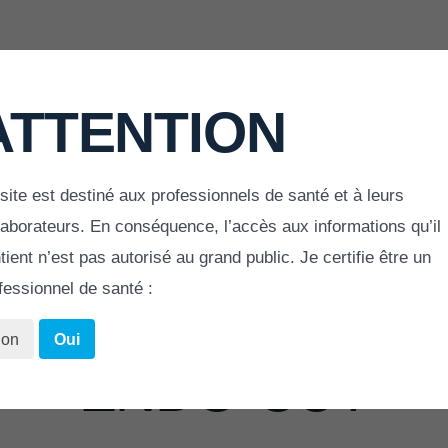
oires
ATTENTION
site est destiné aux professionnels de santé et à leurs
ACCUEIL
»
FLEXI FIX
laborateurs. En conséquence, l’accès aux informations qu’il
tient n’est pas autorisé au grand public. Je certifie être un
LAMES
fessionnel de santé :
on
Oui
ENDO-CUT