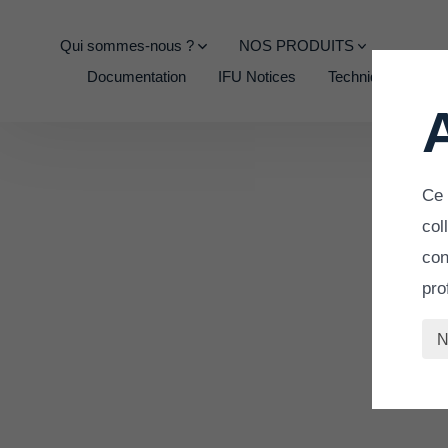
Qui sommes-nous ?
NOS PRODUITS
Documentation
IFU Notices
Techniques Opérat
Ce 
col
con
pro
N