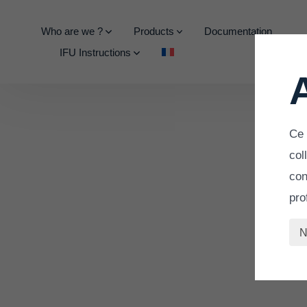
Who are we ?
Products
Documentation
IFU Instructions
Ce 
col
con
pro
N