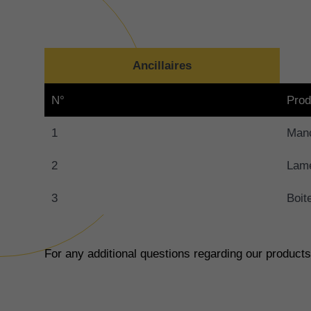
Ancillaires
N°
Prod
1
Manc
2
Lame
3
Boit
For any additional questions regarding our product