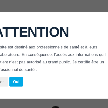
ATTENTION
site est destiné aux professionnels de santé et à leurs
ACCUEIL
»
SBS INSTRUMENT SET
laborateurs. En conséquence, l’accès aux informations qu’il
tient n’est pas autorisé au grand public. Je certifie être un
fessionnel de santé :
SBS - TOOL KIT
on
Oui